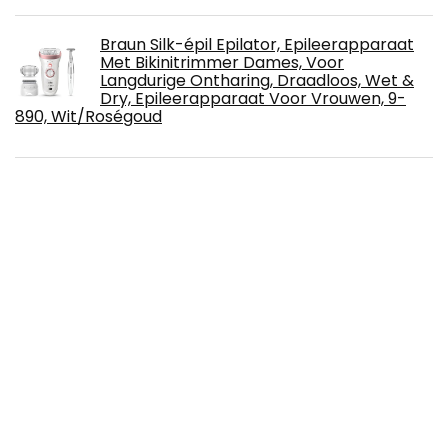
Braun Silk-épil Epilator, Epileerapparaat
Met Bikinitrimmer Dames, Voor
Langdurige Ontharing, Draadloos, Wet &
Dry, Epileerapparaat Voor Vrouwen, 9-
890, Wit/Roségoud
Fossil riley dames horloge
Wonka Nerds Rainbow
Bohemia Cristal 093 006 146 Bowleset 9-
delig, 1 schaal ca. 4,5 ltr. met deksel van
hittebestendig borosilicaatglas + 6 bekers