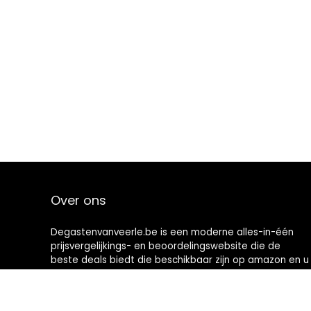
Over ons
Degastenvanveerle.be is een moderne alles-in-één
prijsvergelijkings- en beoordelingswebsite die de
beste deals biedt die beschikbaar zijn op amazon en u
op de hoogte houdt via de laatst toegevoegde blogs.
Alle afbeeldingen zijn auteursrechtelijk beschermd
door hun respectievelijke eigenaren. Alle geciteerde