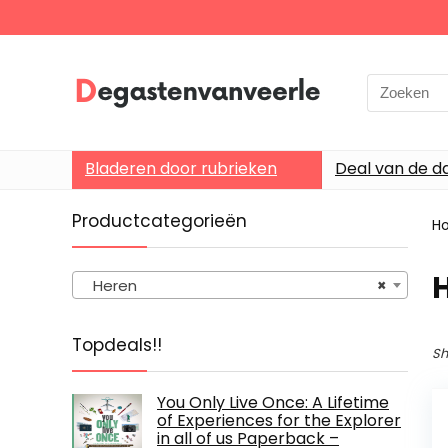
Search
for:
Bladeren door rubrieken
Deal van de d
Productcategorieën
H
Heren
×
Topdeals!!
Sh
You Only Live Once: A Lifetime
of Experiences for the Explorer
in all of us Paperback –