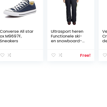
Converse All star
Ultrasport heren
Ve
ox M9697F,
Functionele ski-
Cr
Sneakers
en snowboard-
de
broek Amud
Sp
Free!