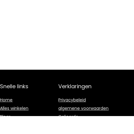
Snelle links
Verklaringen
Home
Privacybeleid
Alles winkelen
algemene voorwaarden
Blogs
Gelieerde
openbaarmaking
Onze webshops
Adverteren