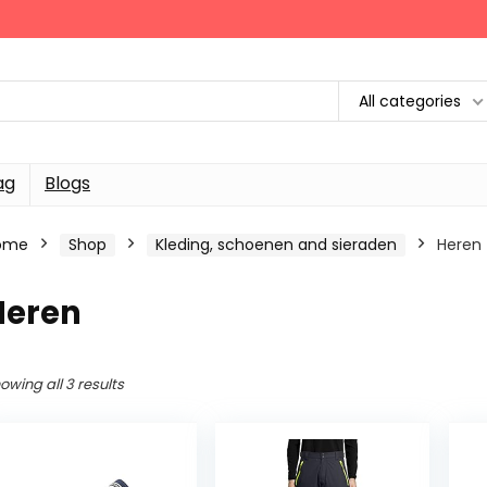
All categories
ag
Blogs
ome
Shop
Kleding, schoenen and sieraden
Heren
Heren
owing all 3 results