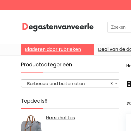
Search
for:
Bladeren door rubrieken
Deal van de d
Productcategorieën
H
Barbecue and buiten eten
×
Topdeals!!
Sh
Herschel tas