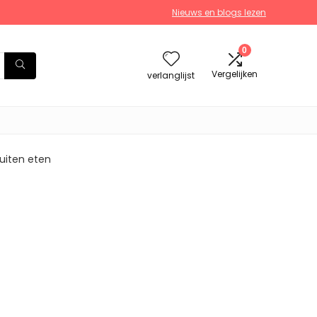
Nieuws en blogs lezen
0
Vergelijken
verlanglijst
uiten eten