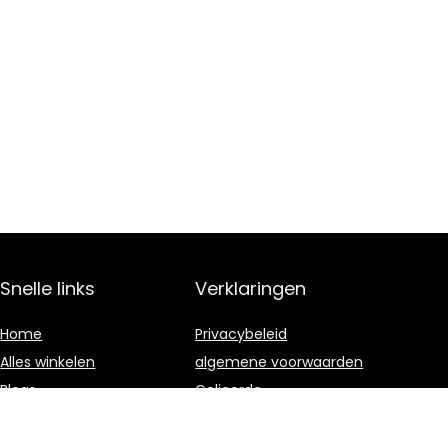
Snelle links
Verklaringen
Home
Privacybeleid
Alles winkelen
algemene voorwaarden
Blogs
Gelieerde
openbaarmaking
Onze webshops
Adverteren