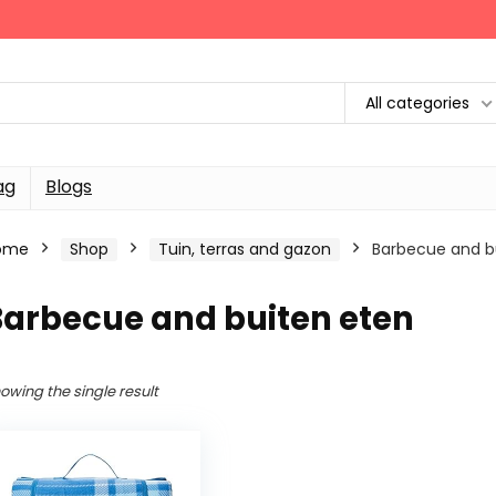
All categories
ag
Blogs
ome
Shop
Tuin, terras and gazon
Barbecue and b
Barbecue and buiten eten
owing the single result