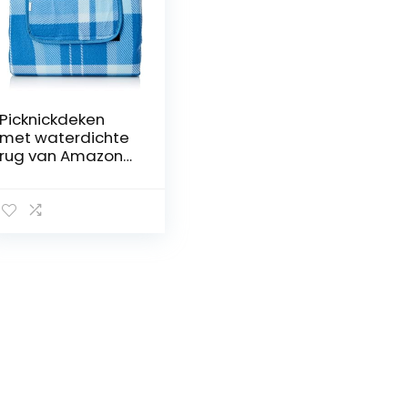
Picknickdeken
met waterdichte
rug van Amazon
Basics, 175 x 200
cm