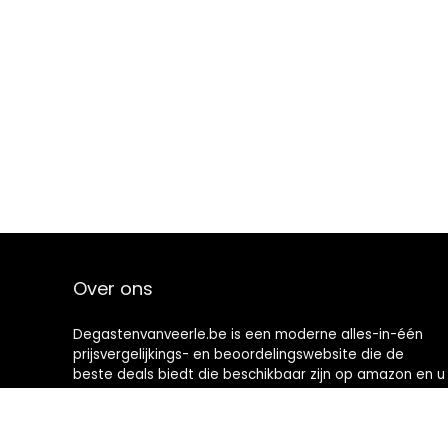
Over ons
Degastenvanveerle.be is een moderne alles-in-één
prijsvergelijkings- en beoordelingswebsite die de
beste deals biedt die beschikbaar zijn op amazon en u
op de hoogte houdt via de laatst toegevoegde blogs.
Alle afbeeldingen zijn auteursrechtelijk beschermd
door hun respectievelijke eigenaren. Alle geciteerde