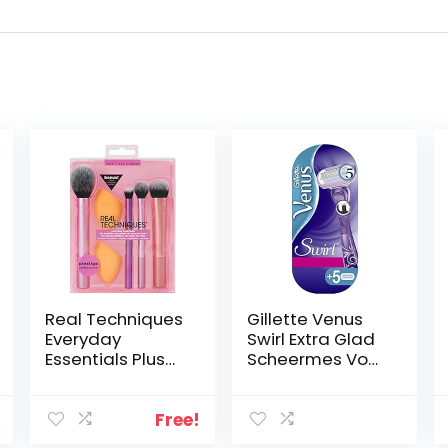
Real Techniques
Gillette Venus
Everyday
Swirl Extra Glad
Essentials Plus
Scheermes Voor
met Bonus
Vrouwen + 5
Wonder Teint
Mesjes
Spons
Free!