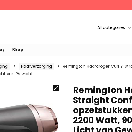
All categories
ag
Blogs
ging
Haarverzorging
Remington Haardroger Curl & St
icht van Gewicht
Remington Ha
Straight Con
opzetstukken
2200 Watt, 9
Licht van Ge