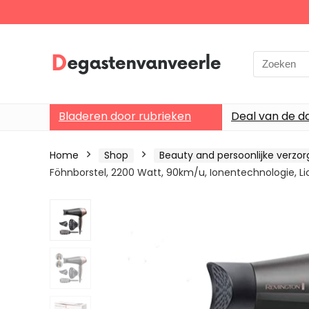
Search
for:
Bladeren door rubrieken
Deal van de d
Home
Shop
Beauty and persoonlijke verzor
Föhnborstel, 2200 Watt, 90km/u, Ionentechnologie, L