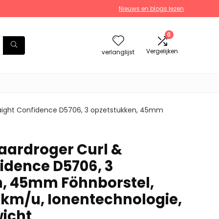
Nieuws en blogs lezen
0
Vergelijken
verlanglijst
raight Confidence D5706, 3 opzetstukken, 45mm
ardroger Curl &
fidence D5706, 3
, 45mm Föhnborstel,
0km/u, Ionentechnologie,
wicht