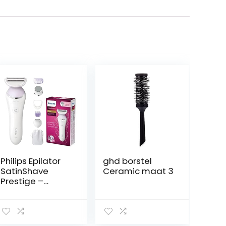
Philips Epilator
ghd borstel
SatinShave
Ceramic maat 3
Prestige –
Geschikt voor
benen – 5
Accessoires –
Voor nat en