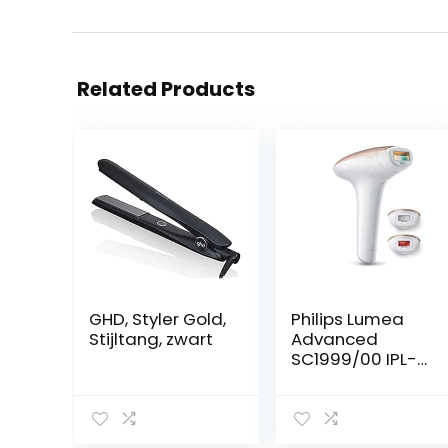
Related Products
GHD, Styler Gold,
Philips Lumea
Stijltang, zwart
Advanced
SC1999/00 IPL-
haarverwijdera
ar, werkt met
lichtimpulsen,
voor lichaam,