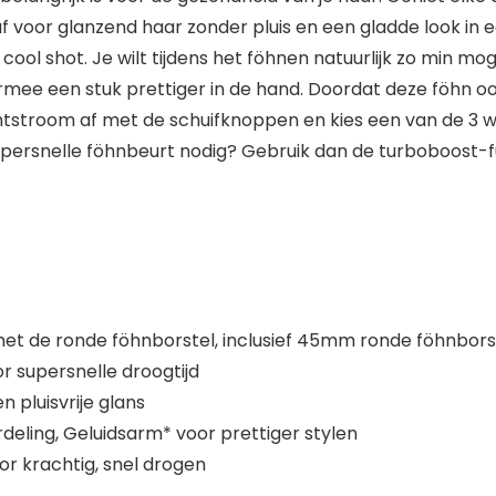
af voor glanzend haar zonder pluis en een gladde look in 
ool shot. Je wilt tijdens het föhnen natuurlijk zo min mo
mee een stuk prettiger in de hand. Doordat deze föhn ook
chtstroom af met de schuifknoppen en kies een van de 3 
persnelle föhnbeurt nodig? Gebruik dan de turboboost-fun
met de ronde föhnborstel, inclusief 45mm ronde föhnbors
r supersnelle droogtijd
 pluisvrije glans
eling, Geluidsarm* voor prettiger stylen
r krachtig, snel drogen