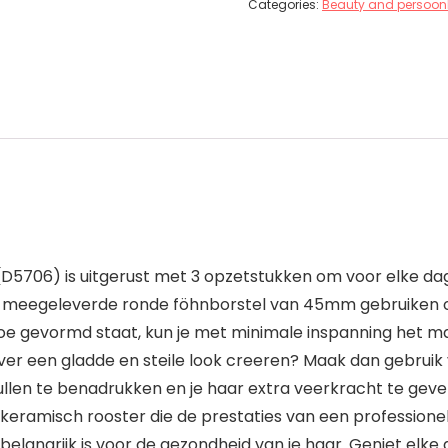
Categories:
Beauty and persoonl
D5706) is uitgerust met 3 opzetstukken om voor elke dag
e meegeleverde ronde föhnborstel van 45mm gebruiken om 
oe gevormd staat, kun je met minimale inspanning het m
iever een gladde en steile look creeren? Maak dan gebrui
 krullen te benadrukken en je haar extra veerkracht te gev
eramisch rooster die de prestaties van een professionel
belangrijk is voor de gezondheid van je haar. Geniet elke