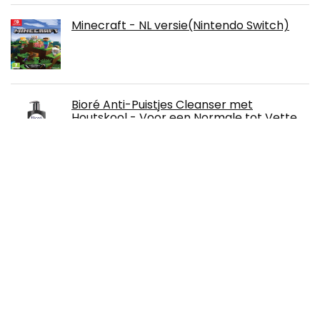
Minecraft - NL versie(Nintendo Switch)
Bioré Anti-Puistjes Cleanser met
Houtskool - Voor een Normale tot Vette
Huid - 200 Milliliter
Creative Tops Mikasa "Cheers", geëtste
kristalglazen,Eén maat
Nintendo Switch Joy-Con Controller set,
groen, roze, Nintendo Switch –
accessoires voor videospelen, Nintendo
Switch, analoog/digitaal, D-pad, huis,
draadloos, Bluetooth