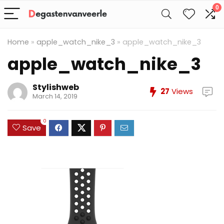
0
Home
»
apple_watch_nike_3
»
apple_watch_nike_3
apple_watch_nike_3
Stylishweb
27
Views
March 14, 2019
0
Save