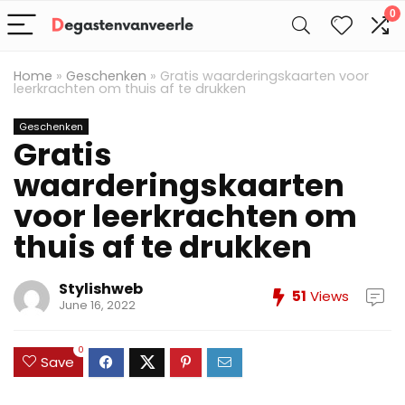
0
Home
»
Geschenken
»
Gratis waarderingskaarten voor
leerkrachten om thuis af te drukken
Geschenken
Gratis
waarderingskaarten
voor leerkrachten om
thuis af te drukken
Stylishweb
51
Views
June 16, 2022
0
Save