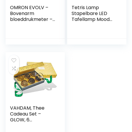
OMRON EVOLV –
Tetris Lamp
Bovenarm
Stapelbare LED
bloeddrukmeter –
Tafellamp Mood
Draadloos en
Light Retro Tetris
Connected
Lamp Licht
Bouwstenen
VAHDAM, Thee
Cadeau Set –
GLOW, 6
Theesoorten in een
Monster Box |