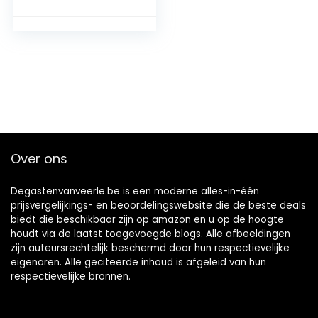
OPRAH’S
FAVORIETE THEE
2019-100%
Natuurlijke
Ingrediënten –
Verjaardagscadeau
voor Vrouwen |
Geschenk voor
Mama of Oma |
Theesets
Over ons
Degastenvanveerle.be is een moderne alles-in-één
prijsvergelijkings- en beoordelingswebsite die de beste deals
biedt die beschikbaar zijn op amazon en u op de hoogte
houdt via de laatst toegevoegde blogs. Alle afbeeldingen
zijn auteursrechtelijk beschermd door hun respectievelijke
eigenaren. Alle geciteerde inhoud is afgeleid van hun
respectievelijke bronnen.