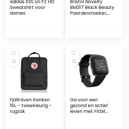
adidas ESS Lin FZ HD
Bristol Novelty
Sweatshirt voor
BM317 Black Beauty
dames
Paardenmasker,
meerkleurig
Fjällräven Kanken
Ga voor een
16L – tweekleurig –
gezond en actief
rugzak
leven met Fitbit
Versa 2, de
premium
smartwatch met