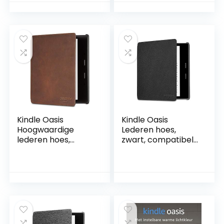
spraakbediening,
slaapscore,
fitnessfuncties,
apps en meer.
Kindle Oasis
Kindle Oasis
Hoogwaardige
Lederen hoes,
lederen hoes,
zwart, compatibel
compatibel met de
met de 9de
9de generatie
generatie (2017) en
(2017) en 10de
10de generatie
generatie (2019)
(2019)