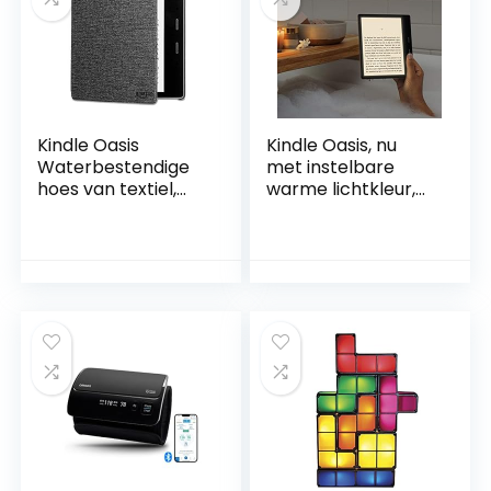
Kindle Oasis
Kindle Oasis, nu
Waterbestendige
met instelbare
hoes van textiel,
warme lichtkleur,
antraciet,
waterdicht, 32 GB,
compatibel met de
wifi, grafiet
9de generatie
(2017) en 10de
generatie (2019)