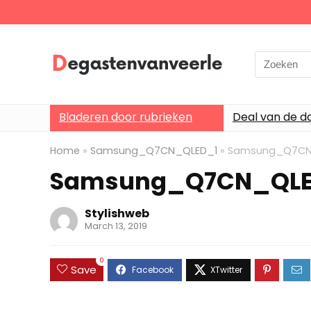
Search
for:
Bladeren door rubrieken
Deal van de d
Home
»
Samsung_Q7CN_QLED_1
»
Samsung_Q7CN
Samsung_Q7CN_QLE
Stylishweb
March 13, 2019
0
Save