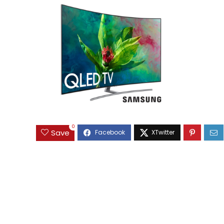
0
Save