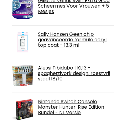
Gillette Venus Swirl Extra Glad
Scheermes Voor Vrouwen + 5
Mesjes
Sally Hansen Geen chip
geavanceerde formule acryl
top coat - 13.3 ml
Alessi Tibidabo | KL13 -
spaghettivork design, roestvrij
staal 18/10
Nintendo Switch Console
Monster Hunter: Rise Edition
Bundel - NL Versie