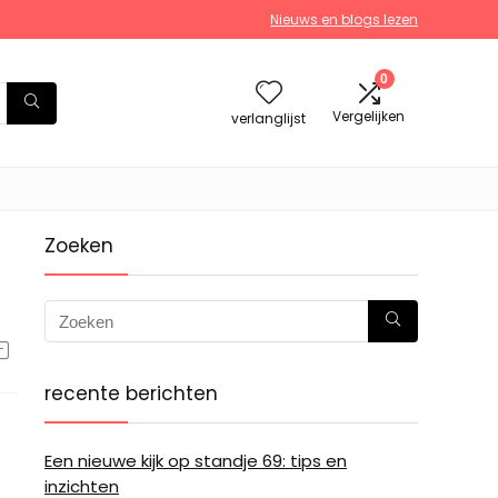
Nieuws en blogs lezen
0
Vergelijken
verlanglijst
Zoeken
recente berichten
Een nieuwe kijk op standje 69: tips en
inzichten