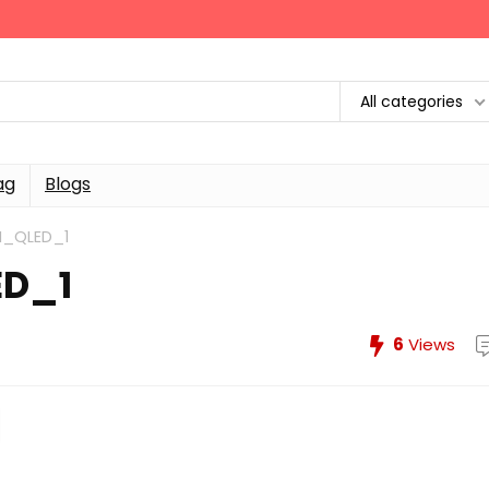
All categories
ag
Blogs
_QLED_1
D_1
6
Views