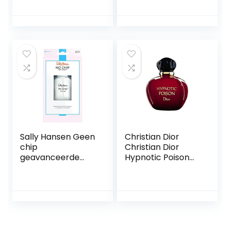
geschenkdoos –
benen – 5
badcadeau
Accessoires –
Voor nat en droog
gebruik –
Ergonomische
handgreep –
Parelvormige
uiteinden – Snel
opladen –
BRL175/00
Sally Hansen Geen
Christian Dior
chip
Christian Dior
geavanceerde
Hypnotic Poison
formule acryl top
Eau de Toilette
coat – 13.3 ml
50ml Spray