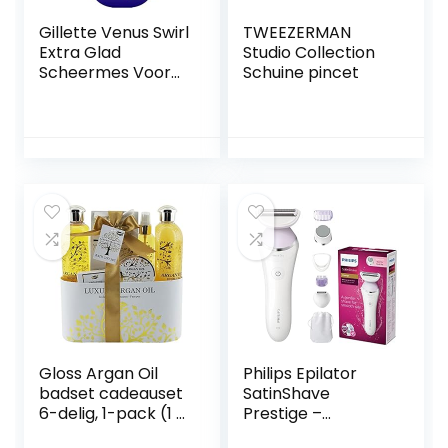
Gillette Venus Swirl
TWEEZERMAN
Extra Glad
Studio Collection
Scheermes Voor
Schuine pincet
Vrouwen + 5
Mesjes
Gloss Argan Oil
Philips Epilator
badset cadeauset
SatinShave
6-delig, 1-pack (1 x
Prestige –
1,2 kg)
Geschikt voor