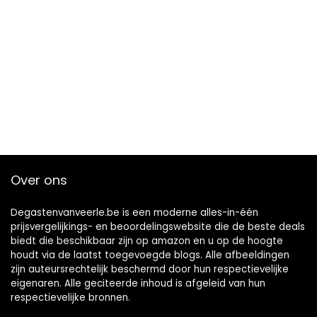
Over ons
Degastenvanveerle.be is een moderne alles-in-één
prijsvergelijkings- en beoordelingswebsite die de beste deals
biedt die beschikbaar zijn op amazon en u op de hoogte
houdt via de laatst toegevoegde blogs. Alle afbeeldingen
zijn auteursrechtelijk beschermd door hun respectievelijke
eigenaren. Alle geciteerde inhoud is afgeleid van hun
respectievelijke bronnen.