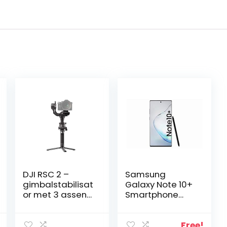
DJI RSC 2 –
Samsung
gimbalstabilisat
Galaxy Note 10+
or met 3 assen
Smartphone
voor DSLR en
Bundle (17,2 cm
spiegelloze
(6.8 inch) 256 GB
camera, Nikon,
Intern
Free!