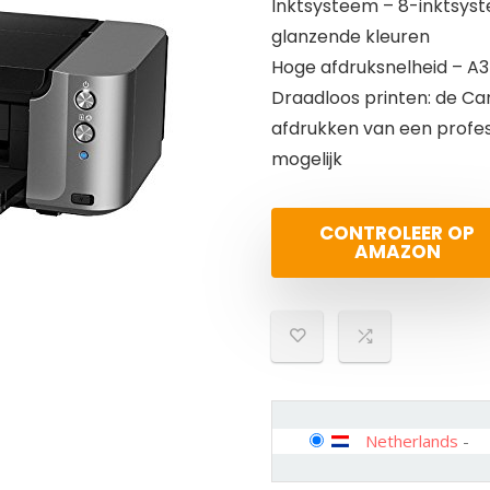
Inktsysteem – 8-inktsyst
glanzende kleuren
Hoge afdruksnelheid – A3+
Draadloos printen: de Can
afdrukken van een profe
mogelijk
CONTROLEER OP
AMAZON
Netherlands
-