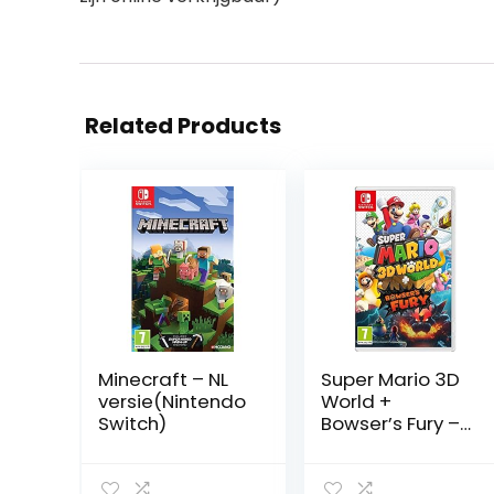
Related Products
Minecraft – NL
Super Mario 3D
versie(Nintendo
World +
Switch)
Bowser’s Fury –
Nintendo Switch
– NL Versie