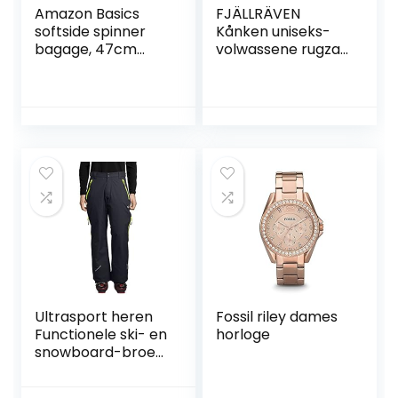
Amazon Basics
FJÄLLRÄVEN
softside spinner
Kånken uniseks-
bagage, 47cm
volwassene rugzak
handbagage/cabi
(1-Pack)
negrootte, zwart
Ultrasport heren
Fossil riley dames
Functionele ski- en
horloge
snowboard-broek
Amud