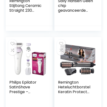
Remington
Sally Hansen Geen
Stijltang Ceramic
chip
Straight 230
geavanceerde
(Antistatisch, Extra
formule acryl top
Lange Platen, Extra
coat – 13.3 ml
glans, 7
temperatuur-
instellingen van
150°C tot 230°C)
S3500
Philips Epilator
Remington
SatinShave
Heteluchtborstel
Prestige –
Keratin Protect
Geschikt voor
AS8810, Roterende
benen – 5
Hete Lucht Borstel,
Accessoires –
Föhnborstel,