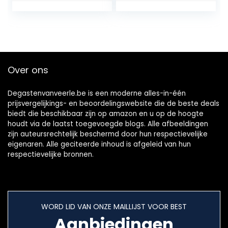
Voor nat en droog
Verrijkt Met
gebruik –
Keratine En
Ergonomische
Amandelolie, 1000
handgreep –
Watt
Parelvormige
uiteinden – Snel
Over ons
opladen –
BRL175/00
Degastenvanveerle.be is een moderne alles-in-één
prijsvergelijkings- en beoordelingswebsite die de beste deals
biedt die beschikbaar zijn op amazon en u op de hoogte
houdt via de laatst toegevoegde blogs. Alle afbeeldingen
zijn auteursrechtelijk beschermd door hun respectievelijke
eigenaren. Alle geciteerde inhoud is afgeleid van hun
respectievelijke bronnen.
WORD LID VAN ONZE MAILLIJST VOOR BEST
Aanbiedingen