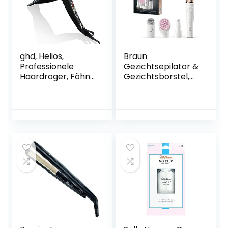
ghd, Helios,
Braun
Professionele
Gezichtsepilator &
Haardroger, Föhn
Gezichtsborstel,
met 2200 Watt,
FaceSpa Pro,
Aeroprecis
Salonschoonheid
Technologie, zwart
Thuis, 3-In-1, Met 3
Extra’s en
Standaard, 912,
Wit/Brons