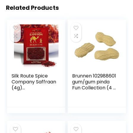
Related Products
Silk Route Spice
Brunnen 102988601
Company Saffraan
gum/gum pinda
(4g)
Fun Collection (4 x
Hoogwaardige
1,5 cm) set van 3
Spaanse
Saffraandraden
Klasse A