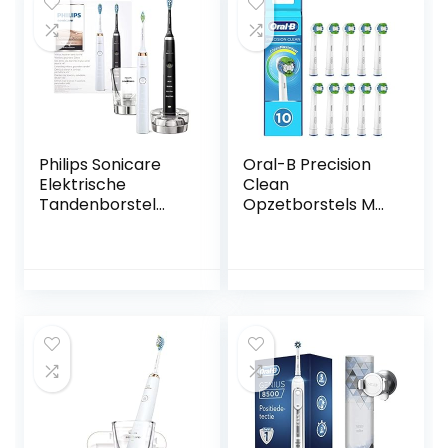
Philips Sonicare
Oral-B Precision
Elektrische
Clean
Tandenborstel
Opzetborstels Met
DiamondClean
CleanMaximiser-
Duo – Wittere,
technologie, 10
gezondere tanden
Stuks, Van
– 5 Poetsstanden
Brievenbusformaa
– Diepe reiniging
t
stand – Met
oplaadglas en 2
Reisetuis – Wit en
Zwart – HX9392/40