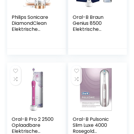
Philips Sonicare
Oral-B Braun
DiamondClean
Genius 8500
Elektrische
Elektrische
Tandenborstel
Tandenborstel,
HX9396/89 –
Zilverkleurig
Wittere,
gezondere tanden
– 5 Poetsstanden
– Diepe reiniging
stand – Met
oplaadglas – USB
oplader Reisetui –
Wit
Oral-B Pro 2 2500
Oral-B Pulsonic
Oplaadbare
Slim Luxe 4000
Elektrische
Rosegold