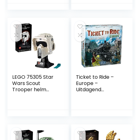
AutoExclusief
Verzamel en
Displaymodel voor
Tieners
LEGO 75305 Star
Ticket to Ride –
Wars Scout
Europe –
Trooper helm
Uitdagend
Collectie
Bordspel – Reis
Opbouwbare
door Europa –
modelbouwset,
Nederlandstalig –
Display
Voor de hele
Inzamelbare
Familie – Taal:
Decoratieset voor
Nederlands
Volwassenen