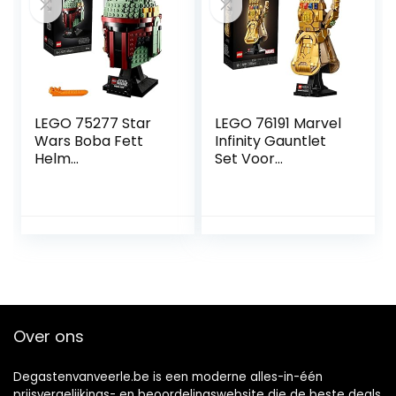
LEGO 75277 Star
LEGO 76191 Marvel
Wars Boba Fett
Infinity Gauntlet
Helm
Set Voor
Displaymodel,
Volwassenen,
Collectors Item
Avengers Bouwset
Cadeau,
met Thanos
Geavanceerde
Handschoen
Bouwset voor
Volwassenen
Over ons
Degastenvanveerle.be is een moderne alles-in-één
prijsvergelijkings- en beoordelingswebsite die de beste deals