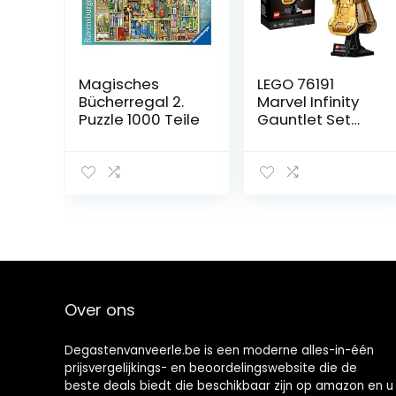
Magisches
LEGO 76191
Bücherregal 2.
Marvel Infinity
Puzzle 1000 Teile
Gauntlet Set
Voor
Volwassenen,
Avengers
Bouwset met
Thanos
Handschoen
Over ons
Degastenvanveerle.be is een moderne alles-in-één
prijsvergelijkings- en beoordelingswebsite die de
beste deals biedt die beschikbaar zijn op amazon en u