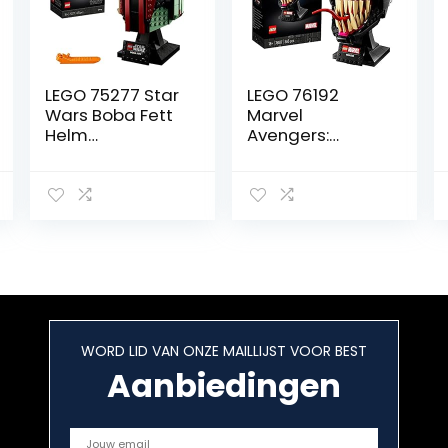
LEGO 75277 Star
LEGO 76192
Wars Boba Fett
Marvel
Helm
Avengers:
Displaymodel,
Endgame Final
Collectors Item
Battle Set,
Cadeau,
Constructie
Geavanceerde
Speelgoed Met
Bouwset voor
Thanos Figuur
Volwassenen
en 6 Minifiguren
Voor kinderen
WORD LID VAN ONZE MAILLIJST VOOR BEST
Aanbiedingen