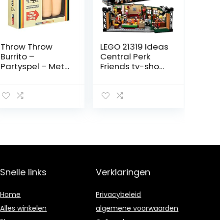
Throw Throw
LEGO 21319 Ideas
Burrito –
Central Perk
Partyspel – Met
Friends tv-show
twee
serie met
Speelgoedburrit
iconische
o’s – Voor de
caféstudio en 7
hele Familie –
minifiguren 25e
Taal: Engels
jubilieum
verzamelset
Snelle links
Verklaringen
Home
Privacybeleid
Alles winkelen
algemene voorwaarden