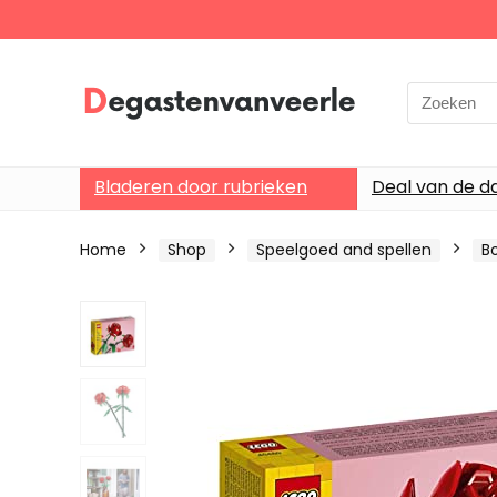
Search
for:
Bladeren door rubrieken
Deal van de d
Home
Shop
Speelgoed and spellen
B