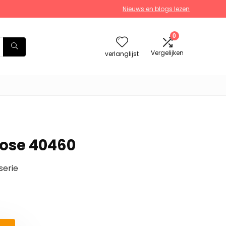
Nieuws en blogs lezen
0
Vergelijken
verlanglijst
Rose 40460
serie