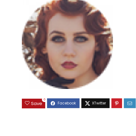
0
Save