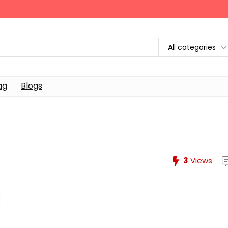
All categories
ag
Blogs
3
Views