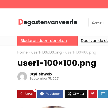
Search
for:
Bladeren door rubrieken
Deal van de d
Home
»
user1-100x100.png
»
user1-100×100.png
user1-100×100.png
Stylishweb
September 15, 2021
0
Save