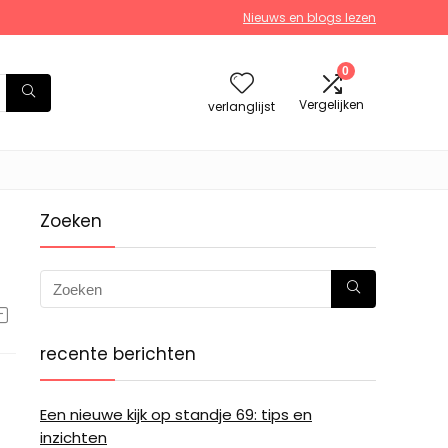
Nieuws en blogs lezen
0
Vergelijken
verlanglijst
Zoeken
recente berichten
Een nieuwe kijk op standje 69: tips en
inzichten