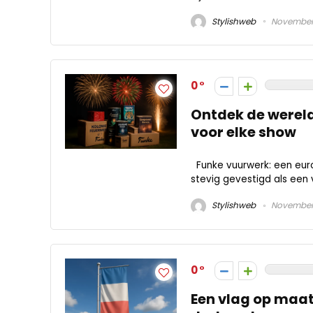
Stylishweb
November 
0
Ontdek de wereld
voor elke show
Funke vuurwerk: een euro
stevig gevestigd als een
Stylishweb
November 
0
Een vlag op maat