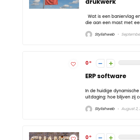
drukwerk
Wat is een baniervlag en
die aan een mast met een 
Stylishweb
September
0
ERP software
In de huidige dynamische
uitdaging: hoe blijven zij 
Stylishweb
August 2,
0