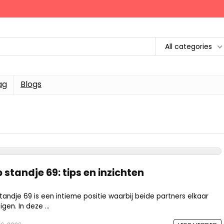
All categories
ag
Blogs
 standje 69: tips en inzichten
ndje 69 is een intieme positie waarbij beide partners elkaar
gen. In deze ...