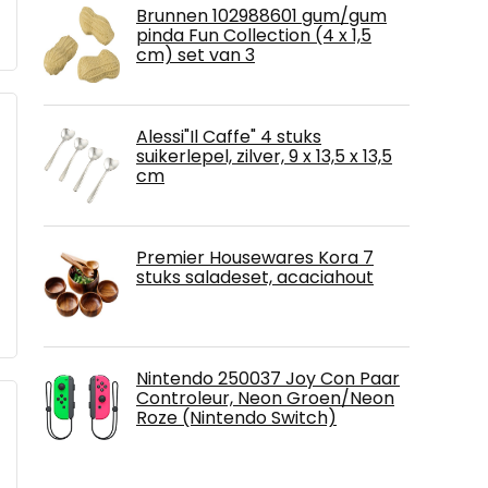
Brunnen 102988601 gum/gum
pinda Fun Collection (4 x 1,5
cm) set van 3
Alessi"Il Caffe" 4 stuks
suikerlepel, zilver, 9 x 13,5 x 13,5
cm
Premier Housewares Kora 7
stuks saladeset, acaciahout
Nintendo 250037 Joy Con Paar
Controleur, Neon Groen/Neon
Roze (Nintendo Switch)