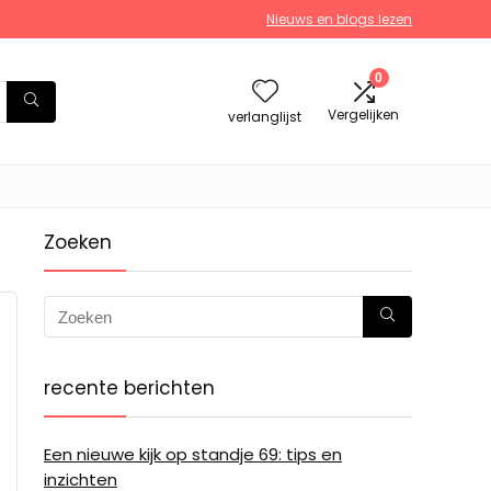
Nieuws en blogs lezen
0
Vergelijken
verlanglijst
Zoeken
recente berichten
Een nieuwe kijk op standje 69: tips en
inzichten