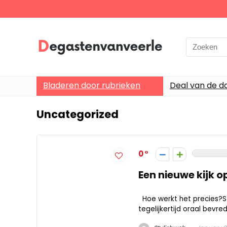
Search
for:
Bladeren door rubrieken
Deal van de d
Uncategorized
0
Een nieuwe kijk op
Hoe werkt het precies?Sta
tegelijkertijd oraal bevredi