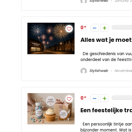
Stylishweb
January 2
0
Alles wat je moe
De geschiedenis van vuur
onderdeel van de feesttra
Stylishweb
November 
0
Een feestelijke t
Een persoonlijk tintje aa
bijzonder moment. Wat is e