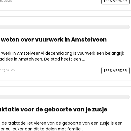
6, 2026
LEES VERDER
t weten over vuurwerk in Amstelveen
werk in AmstelveenAl decennialang is vuurwerk een belangrijk
dities in Amstelveen. De stad heeft een ...
13, 2025
LEES VERDER
raktatie voor de geboorte van je zusje
n de traktatieHet vieren van de geboorte van een zusje is een
r nu leuker dan dit te delen met familie ...