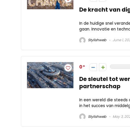
De kracht van di
In de huidige snel verand
gaan. Innovatie en technol
Stylishweb
June 1, 20
0
De sleutel tot w
partnerschap
In een wereld die steeds 
in het succes van middelg
Stylishweb
May 3, 20