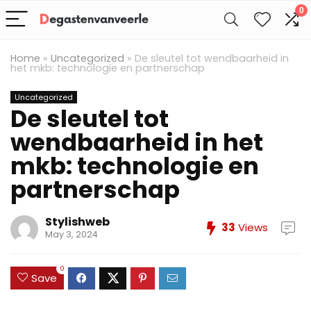
0
Home
»
Uncategorized
»
De sleutel tot wendbaarheid in
het mkb: technologie en partnerschap
Uncategorized
De sleutel tot
wendbaarheid in het
mkb: technologie en
partnerschap
Stylishweb
33
Views
May 3, 2024
0
Save