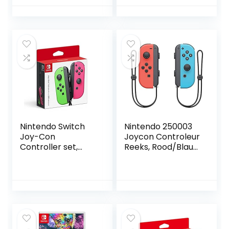
Nintendo Switch
Nintendo 250003
Joy-Con
Joycon Controleur
Controller set,
Reeks, Rood/Blauw
groen, roze,
(Nintendo Switch)
Nintendo Switch –
accessoires voor
videospelen,
Nintendo Switch,
analoog/digitaal,
D-pad, huis,
draadloos,