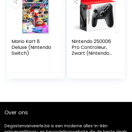
Bluetooth
Mario Kart 8
Nintendo 250006
Deluxe (Nintendo
Pro Controleur,
Switch)
Zwart (Nintendo
Switch)
Over ons
Degastenvanveerle.be is een moderne alles-in-één
prijsvergelijkings- en beoordelingswebsite die de beste deals