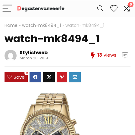
0
Home
»
watch-mk8494_1
»
watch-mk8494_1
watch-mk8494_1
Stylishweb
13
Views
March 20, 2019
0
Save